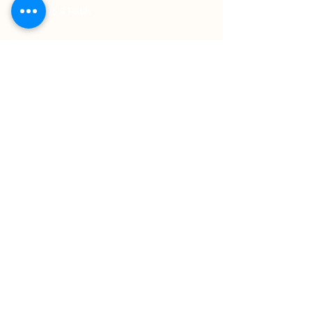
Sokak No:8 Fatih
İletişim
Telefon: +90 212 453 11 11
WhatsApp: +90 554 167 70 05
E-Mail:
sales.istanbulgoldenhorn@millenniumhotel
s.com