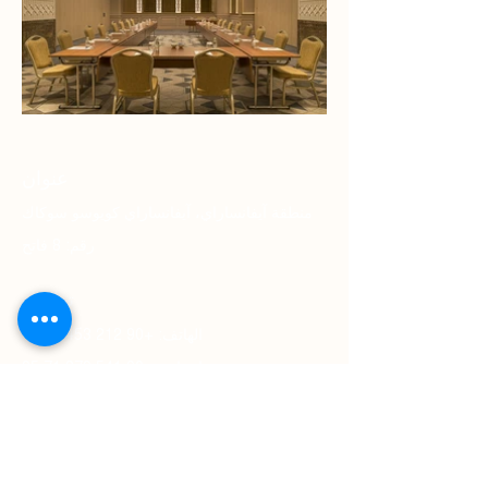
عنوان
منطقة آيفانساراي، آيفانساراي كويوسو سوكاك
رقم: 8 فاتح
تواصل
الهاتف: +90 212 453 11 11
واتساب: +90 541 279 71 95
البريد الإلكتروني:
sales.istanbulgoldenhorn@millenniumhotel
s.com