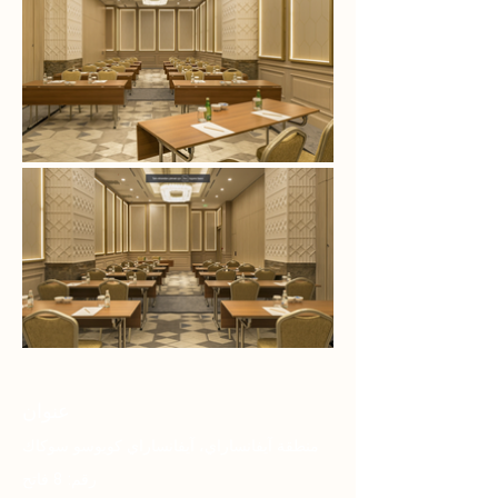
عنوان
منطقة آيفانساراي، آيفانساراي كويوسو سوكاك
رقم: 8 فاتح