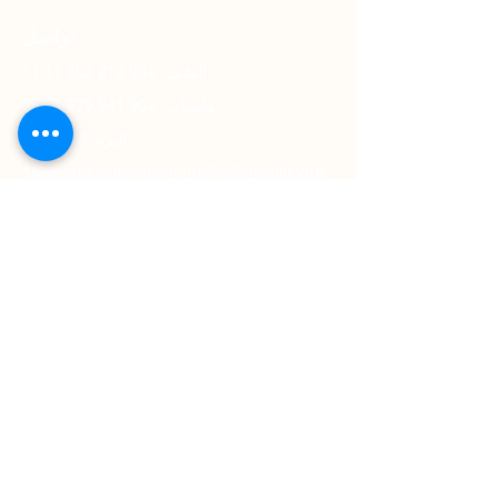
تواصل
الهاتف: +90 212 453 11 11
واتساب: +90 541 279 71 95
البريد الإلكتروني:
sales.istanbulgoldenhorn@millenniumhotel
s.com