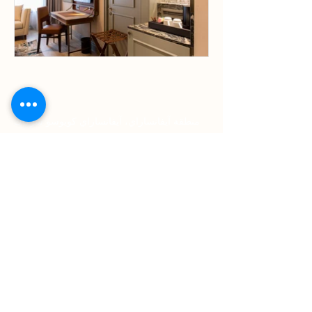
عنوان
منطقة آيفانساراي، آيفانساراي كويوسو سوكاك
رقم: 8 فاتح
تواصل
الهاتف: +90 212 453 11 11
واتساب: +90 541 279 71 95
البريد الإلكتروني:
sales.istanbulgoldenhorn@millenniumhotel
s.com