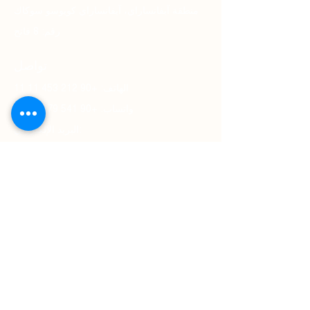
منطقة آيفانساراي، آيفانساراي كويوسو سوكاك
رقم: 8 فاتح
تواصل
الهاتف: +90 212 453 11 11
واتساب: +90 541 279 71 95
البريد الإلكتروني:
sales.istanbulgoldenhorn@millenniumhotel
s.com