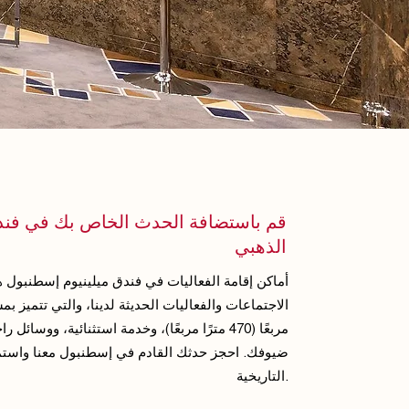
قم باستضافة الحدث الخاص بك في فندق
الذهبي
أماكن إقامة الفعاليات في فندق ميلينيوم إسطنبول ه
مربعًا (470 مترًا مربعًا)، وخدمة استثنائية، وو
ضيوفك. احجز حدثك القادم في إسطنبول معنا واستمتع
التاريخية.