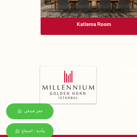
Katisma Room
عنوان
انساراي،
سو سوكاك
8 فاتح
حجز فندقي
مأدبة - اجتماع