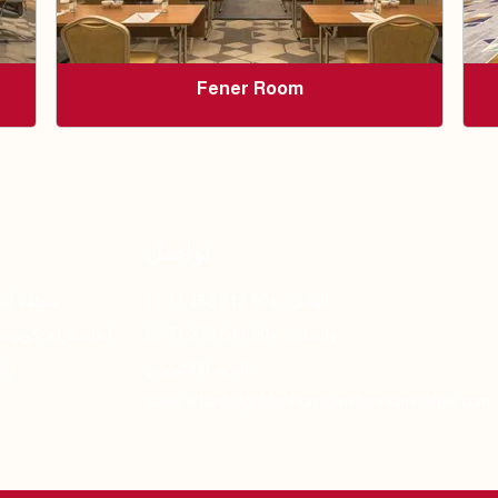
Fener Room
تواصل
الهاتف: +90 212 453 11 11
منطقة آيف
واتساب: +90 541 279 71 95
آيفانساراي كويو
البريد الإلكتروني:
رقم: 
sales.istanbulgoldenhorn@millenniumhotels.com