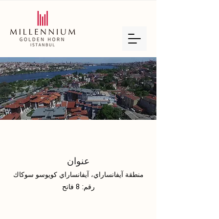
عنوان
منطقة آيفانساراي، آيفانساراي كويوسو سوكاك
رقم: 8 فاتح