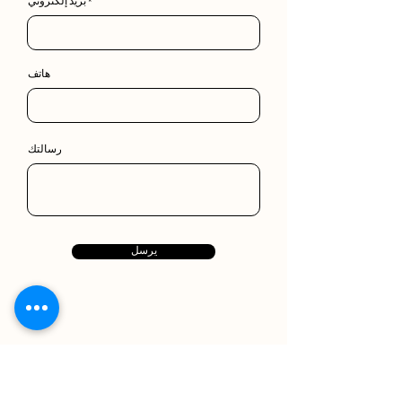
بريد إلكتروني
هاتف
رسالتك
يرسل
عنوان
منطقة آيفانساراي، آيفانساراي كويوسو سوكاك